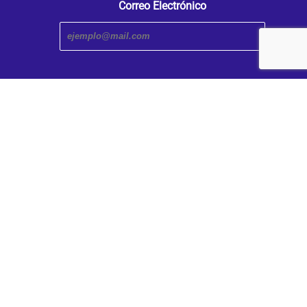
Correo Electrónico
Transmedia Research Center. An iniciative of the Faculty
and Humanities | Caldas University
Designed by C-Transmedia