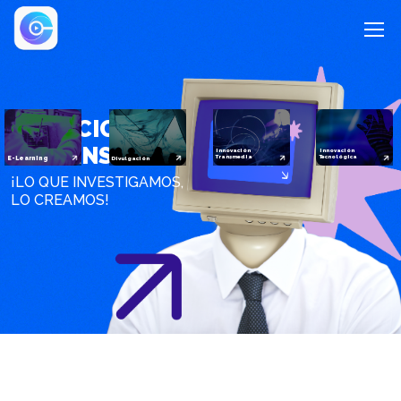
S
E
R
V
I
C
I
O
S
C
-
T
R
A
N
S
M
E
D
I
A
Innovación
Innovación
Transmedia
Tecnológica
E-Learning
Divulgación
¡
L
O
Q
U
E
I
N
V
E
S
T
I
G
A
M
O
S
,
L
O
C
R
E
A
M
O
S
!