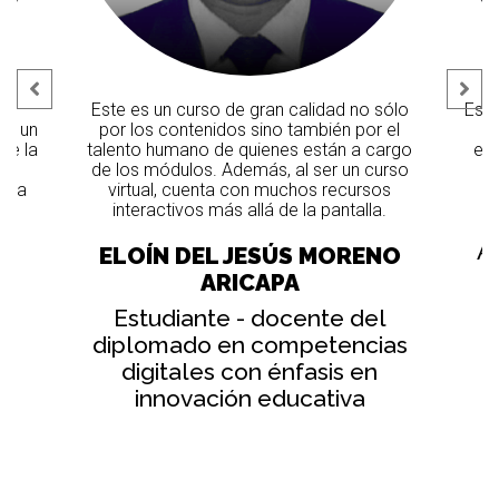
,
Este es un curso de gran calidad no sólo
Esto
en un
por los contenidos sino también por el
ue la
talento humano de quienes están a cargo
est
y
de los módulos. Además, al ser un curso
e la
virtual, cuenta con muchos recursos
interactivos más allá de la pantalla.
Z
Al
O
ELOÍN DEL JESÚS MORENO
ARICAPA
Estudiante - docente del
diplomado en competencias
digitales con énfasis en
innovación educativa