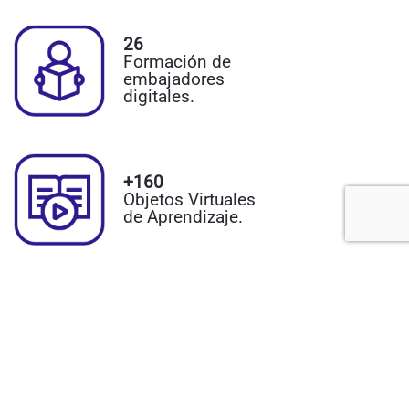
26
Formación de
embajadores
digitales.
+160
Objetos Virtuales
de Aprendizaje.
Creación de
personajes
adaptados al
lenguaje del
público objetivo:
Ana y Nata, las