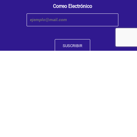
Correo Electrónico
Transmedia Research Center. An iniciative of the Faculty
and Humanities | Caldas University
Designed by C-Transmedia