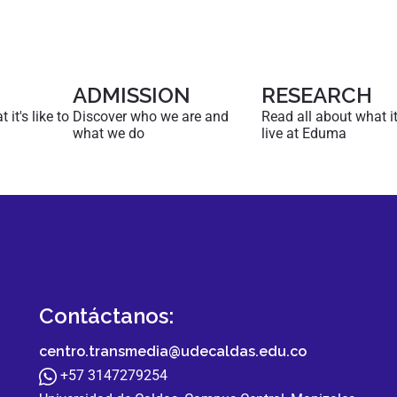
ADMISSION
RESEARCH
it's like to
Discover who we are and
Read all about what it'
what we do
live at Eduma
Contáctanos:
centro.transmedia@udecaldas.edu.co
+57 3147279254