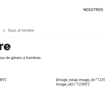
NOSOTROS
a
Áyax, el hombre
re
ncias de género a hombres.
89″]
[image_swap image_id=”123
image_id2=”12395″]