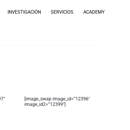
INVESTIGACIÓN
SERVICIOS
ACADEMY
97″
[image_swap image_id=”12396″
image_id2=”12399″]