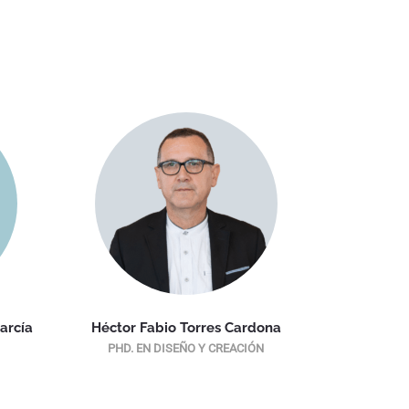
arcía
Héctor Fabio Torres Cardona
Dan
PHD. EN DISEÑO Y CREACIÓN
PHD. E