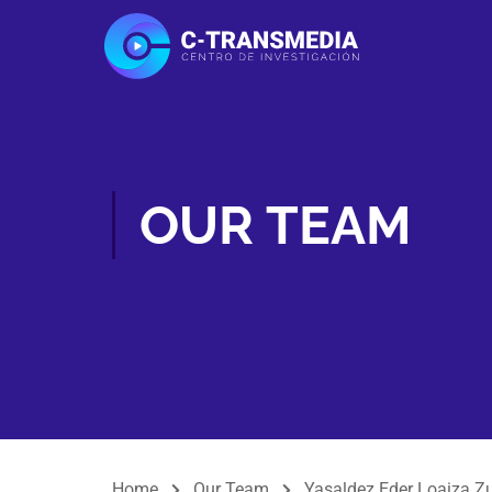
OUR TEAM
Home
Our Team
Yasaldez Eder Loaiza Z