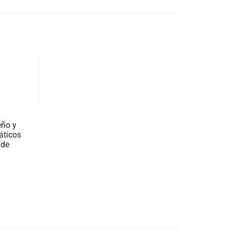
eño y
áticos
 de