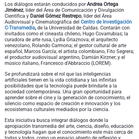
Los diálogos estarán conducidos por
Andrea Ortega
Jiménez
, líder del Área de Comunicación y Divulgación
Científica y
Daniel Gómez Restrepo
, líder del Área
Audiovisual y Cinematográfica del
Centro de Investigación
C-Transmedia
,
de la Universidad de Caldas. Contarán con
invitados como el cineasta chileno, Hugo Covarrubias; la
curadora de arte rusa, Lydia Griaznova; el arquitecto
venezolano, Rolando Carmona; el gestor cultural de arte
español, Marcos García; el artista colombiano, Fito Segrera;
el productor audiovisual argentino, Damián Kirzner; y el
músico italiano, Francesco d’Abbraccio (LOREM).
Se profundizará sobre el rol que las inteligencias
artificiales tienen en la vida cotidiana y las infinitas
posibilidades que la tecnología puede brindarle a la
sociedad contemporánea. Una gran oportunidad para
aprender sobre el cine y la generación de conocimiento, el
silencio como espacio de creación e innovación y los
ecosistemas culturales mediados por la ciencia.
Esta iniciativa busca integrar diálogos donde la
apropiación transmedia del arte, ciencia, diseño, educación
y tecnología hagan que el conocimiento este más cerca de
todas y todos, como un espacio abierto de reflexión y