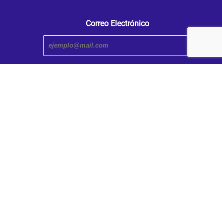
Correo Electrónico
Transmedia Research Center. An iniciative of the Faculty
and Humanities | Caldas University
Designed by C-Transmedia