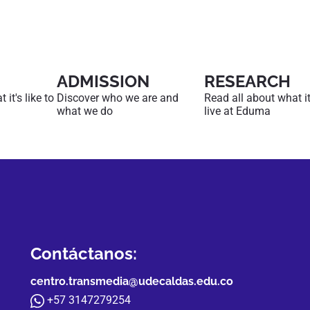
ADMISSION
RESEARCH
it's like to
Discover who we are and
Read all about what it'
what we do
live at Eduma
Contáctanos:
centro.transmedia@udecaldas.edu.co
+57 3147279254